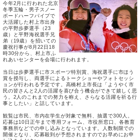
今年2月に行われた北京
冬季五輪・男子スノー
ボードハーフパイプで
大活躍した村上市出身
の平野歩夢選手（23
歳）と平野海祝選手兄
弟（19歳）を招いての
慶祝行事が8月22日18
時30分から、村上市ふ
れあいセンターを会場に行われます。
当日は歩夢選手に市スポーツ特別賞、海祝選手に市ほう
賞を授与し、両選手によるトークショーやフォトセッシ
ョンが行われる予定です。高橋村上市長は「ようやく市
民の皆さんと2人の活躍を喜び合う機会ができて嬉しく思
う。2人のこれまでの努力を称え、さらなる活躍を祈る行
事としたい」と話しています。
観覧は市民、市内在学生が対象で無料、抽選で300人。
応募は10日正午まで専用フォーム、市役所窓口、各教育
事務所などでの申し込みとなっています。人数制限での
開催となり、応募殺到が予想されますのでお早めにお申