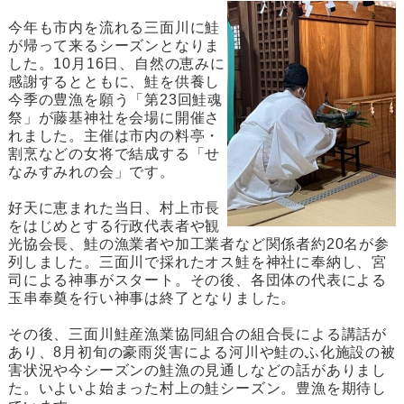
今年も市内を流れる三面川に鮭
が帰って来るシーズンとなりま
した。10月16日、自然の恵みに
感謝するとともに、鮭を供養し
今季の豊漁を願う「第23回鮭魂
祭」が藤基神社を会場に開催さ
れました。主催は市内の料亭・
割烹などの女将で結成する「せ
なみすみれの会」です。
好天に恵まれた当日、村上市長
をはじめとする行政代表者や観
光協会長、鮭の漁業者や加工業者など関係者約20名が参
列しました。三面川で採れたオス鮭を神社に奉納し、宮
司による神事がスタート。その後、各団体の代表による
玉串奉奠を行い神事は終了となりました。
その後、三面川鮭産漁業協同組合の組合長による講話が
あり、8月初旬の豪雨災害による河川や鮭のふ化施設の被
害状況や今シーズンの鮭漁の見通しなどの話がありまし
た。いよいよ始まった村上の鮭シーズン。豊漁を期待し