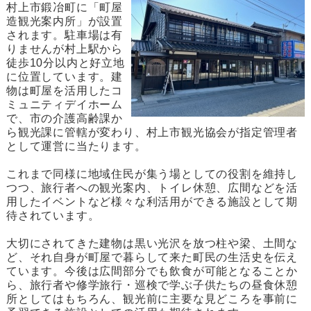
村上市鍛冶町に「町屋
造観光案内所」が設置
されます。駐車場は有
りませんが村上駅から
徒歩10分以内と好立地
に位置しています。建
物は町屋を活用したコ
ミュニティデイホーム
で、市の介護高齢課か
ら観光課に管轄が変わり、村上市観光協会が指定管理者
として運営に当たります。
これまで同様に地域住民が集う場としての役割を維持し
つつ、旅行者への観光案内、トイレ休憩、広間などを活
用したイベントなど様々な利活用ができる施設として期
待されています。
大切にされてきた建物は黒い光沢を放つ柱や梁、土間な
ど、それ自身が町屋で暮らして来た町民の生活史を伝え
ています。今後は広間部分でも飲食が可能となることか
ら、旅行者や修学旅行・巡検で学ぶ子供たちの昼食休憩
所としてはもちろん、観光前に主要な見どころを事前に