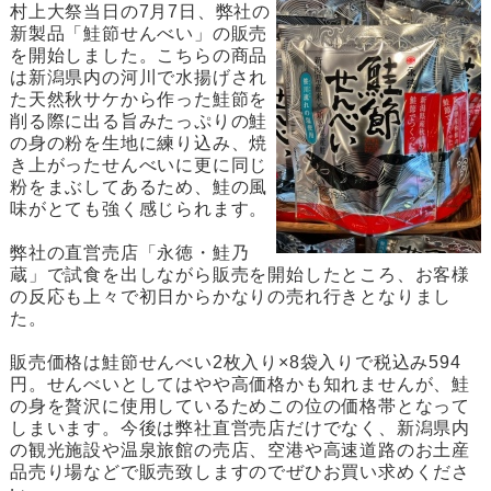
村上大祭当日の7月7日、弊社の
新製品「鮭節せんべい」の販売
を開始しました。こちらの商品
は新潟県内の河川で水揚げされ
た天然秋サケから作った鮭節を
削る際に出る旨みたっぷりの鮭
の身の粉を生地に練り込み、焼
き上がったせんべいに更に同じ
粉をまぶしてあるため、鮭の風
味がとても強く感じられます。
弊社の直営売店「永徳・鮭乃
蔵」で試食を出しながら販売を開始したところ、お客様
の反応も上々で初日からかなりの売れ行きとなりまし
た。
販売価格は鮭節せんべい2枚入り×8袋入りで税込み594
円。せんべいとしてはやや高価格かも知れませんが、鮭
の身を贅沢に使用しているためこの位の価格帯となって
しまいます。今後は弊社直営売店だけでなく、新潟県内
の観光施設や温泉旅館の売店、空港や高速道路のお土産
品売り場などで販売致しますのでぜひお買い求めくださ