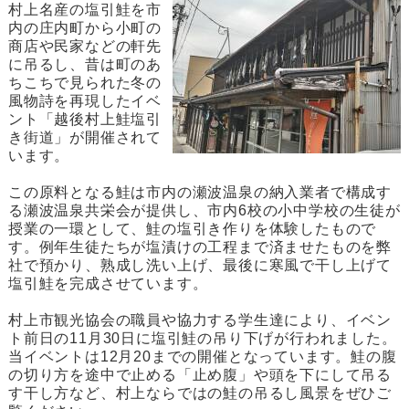
村上名産の塩引鮭を市
内の庄内町から小町の
商店や民家などの軒先
に吊るし、昔は町のあ
ちこちで見られた冬の
風物詩を再現したイベ
ント「越後村上鮭塩引
き街道」が開催されて
います。
この原料となる鮭は市内の瀬波温泉の納入業者で構成す
る瀬波温泉共栄会が提供し、市内6校の小中学校の生徒が
授業の一環として、鮭の塩引き作りを体験したもので
す。例年生徒たちが塩漬けの工程まで済ませたものを弊
社で預かり、熟成し洗い上げ、最後に寒風で干し上げて
塩引鮭を完成させています。
村上市観光協会の職員や協力する学生達により、イベン
ト前日の11月30日に塩引鮭の吊り下げが行われました。
当イベントは12月20までの開催となっています。鮭の腹
の切り方を途中で止める「止め腹」や頭を下にして吊る
す干し方など、村上ならではの鮭の吊るし風景をぜひご