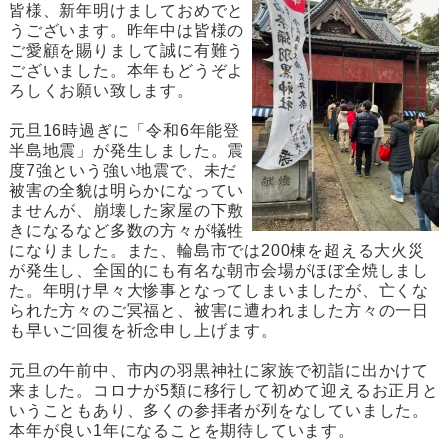
皆様、新年明けましておめでと
うございます。昨年中は皆様の
ご愛顧を賜りまして誠に有難う
ございました。本年もどうぞよ
ろしくお願い致します。
元旦16時過ぎに「令和6年能登
半島地震」が発生しました。震
度7強という強い地震で、未だ
被害の全貌は明らかになってい
ませんが、崩壊した家屋の下敷
きになるなど多数の方々が犠牲
になりました。また、輪島市では200棟を超える大火災
が発生し、全国的にも有名な朝市会場がほぼ全焼しまし
た。年明け早々大惨事となってしまいましたが、亡くな
られた方々のご冥福と、被害に遭われました方々の一日
も早いご回復を祈念申し上げます。
元旦の午前中、市内の羽黒神社に家族で初詣に出かけて
来ました。コロナが5類に移行して初めて迎えるお正月と
いうこともあり、多くの参拝者が列をなしていました。
本年が良い1年になることを期待しています。