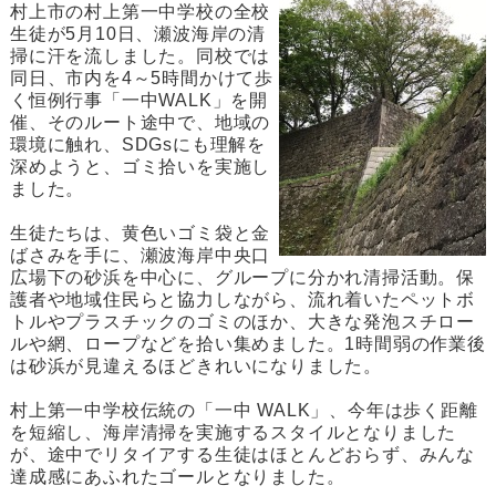
村上市の村上第一中学校の全校
生徒が5月10日、瀬波海岸の清
掃に汗を流しました。同校では
同日、市内を4～5時間かけて歩
く恒例行事「一中WALK」を開
催、そのルート途中で、地域の
環境に触れ、SDGsにも理解を
深めようと、ゴミ拾いを実施し
ました。
生徒たちは、黄色いゴミ袋と金
ばさみを手に、瀬波海岸中央口
広場下の砂浜を中心に、グループに分かれ清掃活動。保
護者や地域住民らと協力しながら、流れ着いたペットボ
トルやプラスチックのゴミのほか、大きな発泡スチロー
ルや網、ロープなどを拾い集めました。1時間弱の作業後
は砂浜が見違えるほどきれいになりました。
村上第一中学校伝統の「一中 WALK」、今年は歩く距離
を短縮し、海岸清掃を実施するスタイルとなりました
が、途中でリタイアする生徒はほとんどおらず、みんな
達成感にあふれたゴールとなりました。