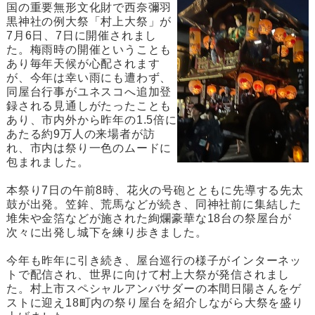
国の重要無形文化財で西奈彌羽
黒神社の例大祭「村上大祭」が
7月6日、7日に開催されまし
た。梅雨時の開催ということも
あり毎年天候が心配されます
が、今年は幸い雨にも遭わず、
同屋台行事がユネスコへ追加登
録される見通しがたったことも
あり、市内外から昨年の1.5倍に
あたる約9万人の来場者が訪
れ、市内は祭り一色のムードに
包まれました。
本祭り7日の午前8時、花火の号砲とともに先導する先太
鼓が出発。笠鉾、荒馬などが続き、同神社前に集結した
堆朱や金箔などが施された絢爛豪華な18台の祭屋台が
次々に出発し城下を練り歩きました。
今年も昨年に引き続き、屋台巡行の様子がインターネッ
トで配信され、世界に向けて村上大祭が発信されまし
た。村上市スペシャルアンバサダーの本間日陽さんをゲ
ストに迎え18町内の祭り屋台を紹介しながら大祭を盛り