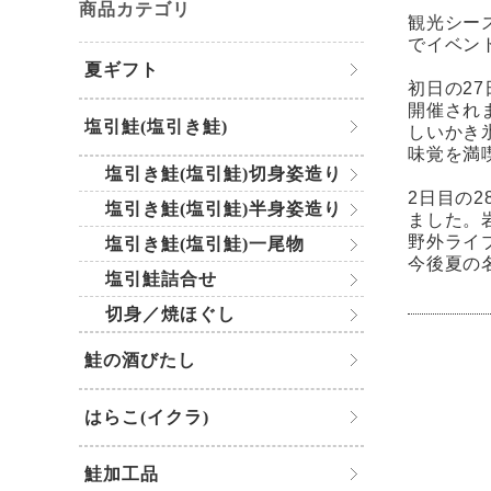
商品カテゴリ
観光シー
でイベン
夏ギフト
初日の2
開催され
塩引鮭(塩引き鮭)
しいかき
味覚を満
塩引き鮭(塩引鮭)切身姿造り
2日目の
塩引き鮭(塩引鮭)半身姿造り
ました。
野外ライ
塩引き鮭(塩引鮭)一尾物
今後夏の
塩引鮭詰合せ
切身／焼ほぐし
鮭の酒びたし
はらこ(イクラ)
鮭加工品