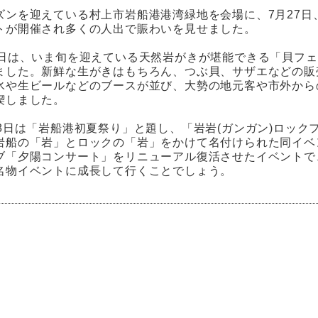
ズンを迎えている村上市岩船港港湾緑地を会場に、7月27日、
トが開催され多くの人出で賑わいを見せました。
7日は、いま旬を迎えている天然岩がきが堪能できる「貝フ
ました。新鮮な生がきはもちろん、つぶ貝、サザエなどの販
氷や生ビールなどのブースが並び、大勢の地元客や市外から
喫しました。
28日は「岩船港初夏祭り」と題し、「岩岩(ガンガン)ロック
岩船の「岩」とロックの「岩」をかけて名付けられた同イベ
ブ「夕陽コンサート」をリニューアル復活させたイベントで
名物イベントに成長して行くことでしょう。