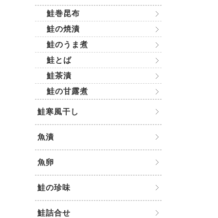
鮭巻昆布
鮭の焼漬
鮭のうま煮
鮭とば
鮭茶漬
鮭の甘露煮
鮭寒風干し
魚漬
魚卵
鮭の珍味
鮭詰合せ