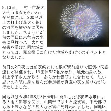
8月3日、「村上市花火
大会in清流あらかわ」
が開催され、200発以
上の打上げ花火が荒川
の河面を鮮やかに照ら
しました。ちょうど2年
前の同日に未曽有の水
害に見舞われ、大きな
被害を受けた同地域に
とっては、完全復旧に向けた地域をあげてのイベントと
なりました。
前日の2日夜には前夜祭として坂町駅前通りで恒例の民謡
流しが開催され、19団体527名が参加。地元出身の故・
村上幸子さんが歌う「あらかわ音頭」に合わせて、思い
思いの衣装に身を包んだ参加者が真夏の夜を踊りながら
行進しました。
同地域は令和4年8月3日未明に発生した線状降水帯によ
る大雨の影響を受け、山間部では土石流被害、平野部で
も床上浸水などの甚大な水害に見舞われました。同地区