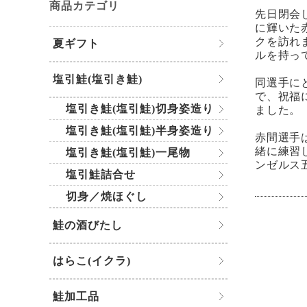
商品カテゴリ
先日閉会
に輝いた
クを訪れ
夏ギフト
ルを持っ
塩引鮭(塩引き鮭)
同選手に
で、祝福
塩引き鮭(塩引鮭)切身姿造り
ました。
塩引き鮭(塩引鮭)半身姿造り
赤間選手
緒に練習
塩引き鮭(塩引鮭)一尾物
ンゼルス
塩引鮭詰合せ
切身／焼ほぐし
鮭の酒びたし
はらこ(イクラ)
鮭加工品