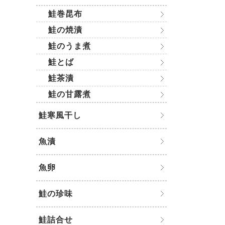
鮭巻昆布
鮭の焼漬
鮭のうま煮
鮭とば
鮭茶漬
鮭の甘露煮
鮭寒風干し
魚漬
魚卵
鮭の珍味
鮭詰合せ