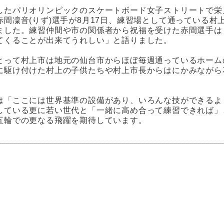
したパリオリンピックのスケートボード女子ストリートで栄
赤間凜音(りず)選手が8月17日、練習場として通っている村
ました。練習仲間や市の関係者から祝福を受けた赤間選手は
てくることが出来てうれしい」と語りました。
とって村上市は地元の仙台市からほぼ毎週通っているホーム
に駆け付けた村上の子供たちや村上市長からはにかみながら
は「ここには世界基準の設備があり、いろんな技ができるよ
している更に若い世代と「一緒に高め合って練習できれば」と
五輪での更なる飛躍を期待しています。