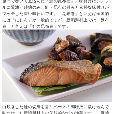
昆布で巻いて煮込んだ「鮭の昆布巻」。味付けはシンプ
ルに醤油と砂糖のみ。鮭・昆布の旨みと素朴な味付けが
マッチした深い味わいです。「昆布巻」といえば全国的
には「にしん」が一般的ですが、新潟県村上では「昆布
巻」と言えば「鮭の昆布巻」です。
白焼きした鮭の切身を醤油ベースの調味液に漬け込んで
味つけした新潟県村上の伝統的な鮭の惣菜です。一度焼