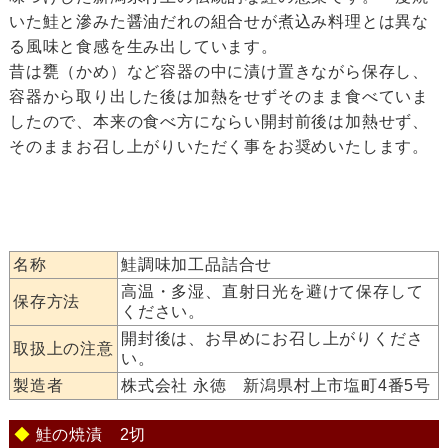
いた鮭と滲みた醤油だれの組合せが煮込み料理とは異な
る風味と食感を生み出しています。
昔は甕（かめ）など容器の中に漬け置きながら保存し、
容器から取り出した後は加熱をせずそのまま食べていま
したので、本来の食べ方にならい開封前後は加熱せず、
そのままお召し上がりいただく事をお奨めいたします。
名称
鮭調味加工品詰合せ
高温・多湿、直射日光を避けて保存して
保存方法
ください。
開封後は、お早めにお召し上がりくださ
取扱上の注意
い。
製造者
株式会社 永徳 新潟県村上市塩町4番5号
◆
鮭の焼漬 2切