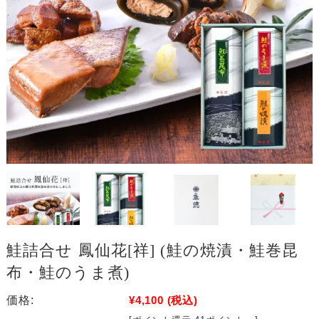
鮭詰合せ 鳳仙花[祥] (鮭の焼漬・鮭巻昆
布・鮭のうま煮)
価格:
¥4,100
(税込)