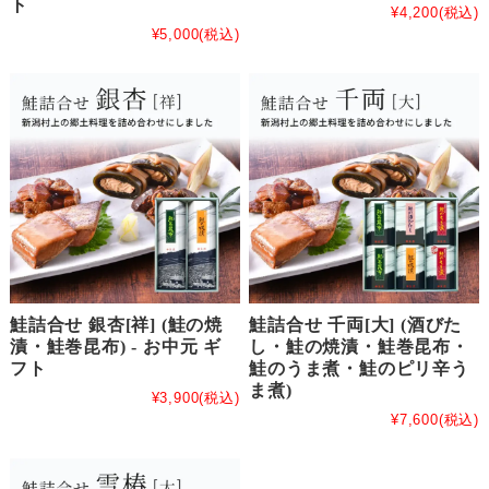
ト
¥4,200
(税込)
¥5,000
(税込)
鮭詰合せ 銀杏[祥] (鮭の焼
鮭詰合せ 千両[大] (酒びた
漬・鮭巻昆布) - お中元 ギ
し・鮭の焼漬・鮭巻昆布・
フト
鮭のうま煮・鮭のピリ辛う
ま煮)
¥3,900
(税込)
¥7,600
(税込)