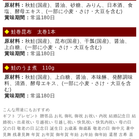
原材料：
秋鮭(国産)、醤油、砂糖、みりん、日本酒、食
塩、酵母エキス、(一部に小麦・さけ・大豆を含む)
賞味期間：
常温180日
◆
鮭巻昆布 太巻1本
原材料：
秋鮭(国産)、昆布(国産)、干瓢(国産)、醤油、
上白糖、(一部に小麦・さけ・大豆を含む)
賞味期間：
常温180日
◆
鮭のうま煮 110g
原材料：
秋鮭(国産)、上白糖、醤油、本味醂、発酵調味
料、清酒、酵母エキス、(一部に小麦・さけ・大豆を含
む)
賞味期間：
常温180日
こんな用途にもおすすめ
ギフト プレゼント 贈答品 お礼 御礼 御祝 お祝い 内祝 結婚記念日 結
婚祝い 出産祝い 引越祝い 引越し祝い 快気祝い 快気内祝い 母の日
父の日 敬老の日 記念日 誕生日 お歳暮 御歳暮 敬老の日 御中元 暑中
見舞 残暑見舞 年賀 お年賀 御年賀 年始 お年始 御年始 還暦 古希 喜