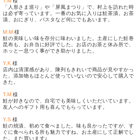
T.M
様
「人形さま巡り」や「屏風まつり」で、村上を訪れた時
は必ず寄っています。一番のお気に入りは
鮭茶漬
。お茶
漬、おにぎり、パスタなど何にでもあいます。
M.M
様
鮭の美味しい味を存分に味わいました。土産にした
鮭巻
昆布
も、お弁当に好評でした。お店のお茶と休み所で、
ホッと一息つく事ができ助かりました。
Y.K
様
店内は清潔感があり、陳列もきれいで商品が見やすかっ
た。添加物もほとんど使っていないので安心して購入で
きた。
T.M
様
鮭が好きなので、自宅でも美味しくいただいています。
友人へのギフト用も喜んでもらっています。
Y.S
様
鮭の焼漬
、初めて食べました。味も良かったですが、す
ぐに食べられる所も魅力ですね。お土産にして正解でし
た。また買います♪