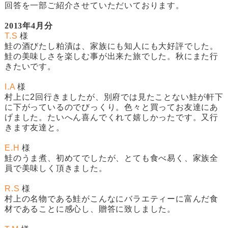
回答を一部ご紹介させていただいております。
2013年4月分
T.S
様
鮭の酒びたし粕漬
は、家族にも知人にも大好評でした。
鮭の美味しさを楽しむ事が出来た旅でした。秋にまた行
きたいです。
I.A
様
村上に2回行きましたが、別府では見たことない鮭が軒下
に下がっているのでびっくり。色々と買ってお友達にあ
げました。たいへん喜んでくれて嬉しかったです。又行
きます友達と。
E.H
様
鮭のうま煮
、初めてでしたが、とても食べ易く、家族全
員で美味しく頂きました。
R.S
様
村上の名物である鮭がこんなにバラエティーに富んだ食
材であることに感心し、贈答に致しました。