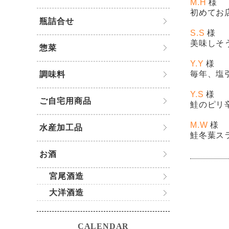
M.H
様
初めてお
瓶詰合せ
S.S
様
美味しそ
惣菜
Y.Y
様
毎年、
塩
調味料
Y.S
様
ご自宅用商品
鮭のピリ
M.W
様
水産加工品
鮭冬葉ス
お酒
宮尾酒造
大洋酒造