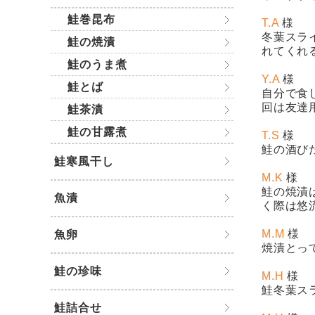
鮭巻昆布
T.A
様
冬葉スラ
鮭の焼漬
れてくれ
鮭のうま煮
Y.A
様
鮭とば
自分で食
回は友達
鮭茶漬
鮭の甘露煮
T.S
様
鮭の酒び
鮭寒風干し
M.K
様
鮭の焼漬
魚漬
く際は悠
M.M
様
魚卵
焼漬
とっ
鮭の珍味
M.H
様
鮭冬葉ス
鮭詰合せ