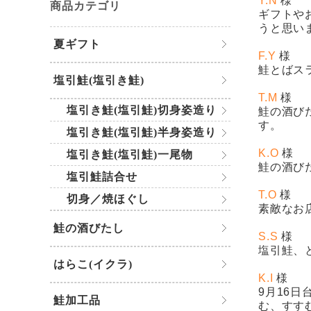
Y.N
様
商品カテゴリ
ギフトや
うと思い
夏ギフト
F.Y
様
鮭とばス
塩引鮭(塩引き鮭)
T.M
様
塩引き鮭(塩引鮭)切身姿造り
鮭の酒び
す。
塩引き鮭(塩引鮭)半身姿造り
K.O
様
塩引き鮭(塩引鮭)一尾物
鮭の酒び
塩引鮭詰合せ
T.O
様
切身／焼ほぐし
素敵なお
鮭の酒びたし
S.S
様
塩引鮭
、
はらこ(イクラ)
K.I
様
9月16
鮭加工品
む、すす