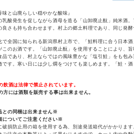
香味と山廃らしい穏やかな酸味』
の乳酸発生を促しながら酒母を造る「山卸廃止酛」純米酒。
の良さも持ち合わせます。村上の郷土料理であり、同じ発酵
化で全国に知られる新潟県村上市で、「鮭料理に合う日本酒
がこのお酒です。「山卸廃止酛」を使用することにより、旨
食品であり、村上ならではの風味豊かな「塩引鮭」をも包み
徴です。寒い日には少し燗をつけても楽しめます。「鮭・酒
満の飲酒は法律で禁止されています。
満の方には酒類を販売する事は出来ません。
品との同梱は出来ません※
額についてご注意ください※
に破損防止用の箱を使用する為、別途発送箱代がかかります