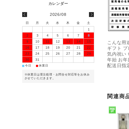
2026/08
日
月
火
水
木
金
土
1
2
3
4
5
6
7
8
9
10
11
12
13
14
15
こんな用
16
17
18
19
20
21
22
ギフト プ
気内祝い 
23
24
25
26
27
28
29
年始 お年
30
31
配送日指定
■
■
今日
休業日
※休業日は受注処理・お問合せ対応等をお休み
させていただきます。
関連商