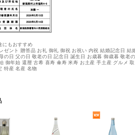
途にもおすすめ
レゼント 贈答品 お礼 御礼 御祝 お祝い 内祝 結婚記念日 結
母の日 父の日 敬老の日 記念日 誕生日 お歳暮 御歳暮 敬老の
始 御年始 還暦 古希 喜寿 傘寿 米寿 お土産 手土産 グルメ
 特産 名産 名物
品