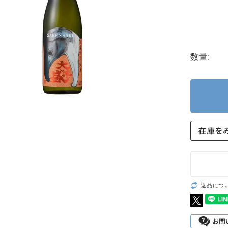
数量:
返品につ