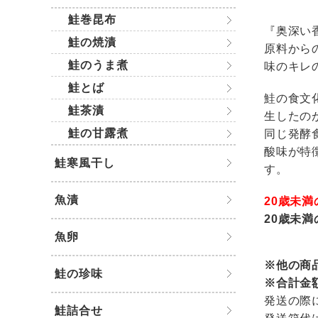
鮭巻昆布
『奥深い
鮭の焼漬
原料から
鮭のうま煮
味のキレ
鮭とば
鮭の食文
鮭茶漬
生したの
鮭の甘露煮
同じ発酵
酸味が特
鮭寒風干し
す。
魚漬
20歳未
20歳未
魚卵
※他の商
鮭の珍味
※合計金
発送の際
鮭詰合せ