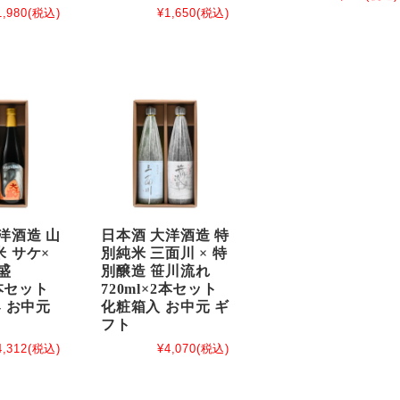
1,980
(税込)
¥1,650
(税込)
洋酒造 山
日本酒 大洋酒造 特
 サケ×
別純米 三面川 × 特
盛
別醸造 笹川流れ
2本セット
720ml×2本セット
- お中元
化粧箱入 お中元 ギ
フト
4,312
(税込)
¥4,070
(税込)