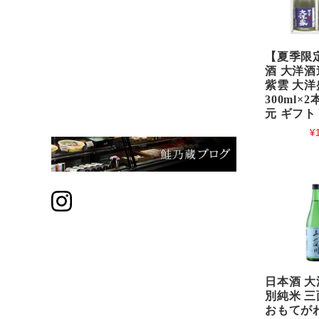
【夏季限
酒 大洋酒
紫雲 大洋
300ml×2
元 ギフト
¥
日本酒 大
別純米 三
おもてがわ-