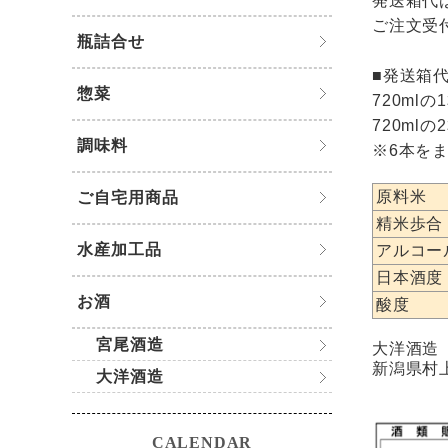
発送箱代
ご注文受
瓶詰合せ
■発送箱
惣菜
720mlの
720mlの
調味料
※6本を
原料米
ご自宅用商品
精米歩合
水産加工品
アルコー
日本酒度
お酒
酸度
宮尾酒造
大洋酒造
新潟県村
大洋酒造