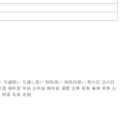
い 引越祝い 引越し祝い 快気祝い 快気内祝い 母の日 父の日
賀 御年賀 年始 お年始 御年始 還暦 古希 喜寿 傘寿 米寿 お
 特産 名産 名物