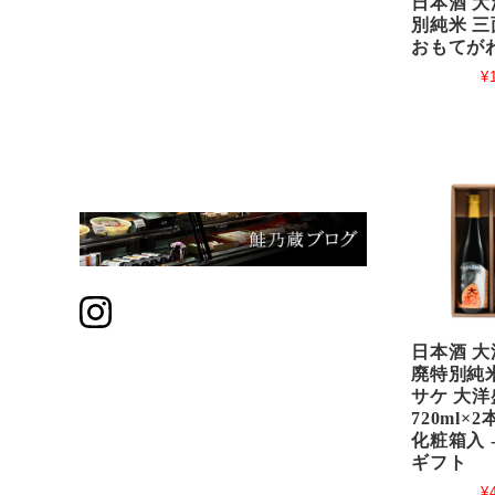
日本酒 大
別純米 三
おもてがわ-
¥
日本酒 大
廃特別純米
サケ 大洋
720ml×
化粧箱入 
ギフト
¥