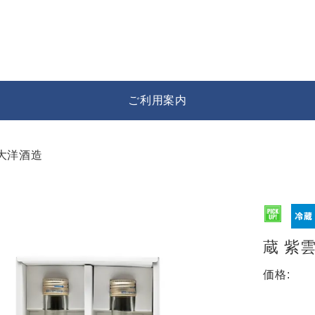
ご利用案内
大洋酒造
ト
蔵 紫雲
価格: