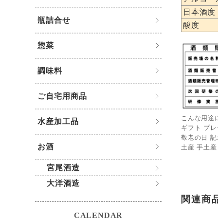
日本酒度
瓶詰合せ
酸度
惣菜
調味料
ご自宅用商品
こんな用途
水産加工品
ギフト プレ
敬老の日 記
お酒
土産 手土産
宮尾酒造
大洋酒造
関連商