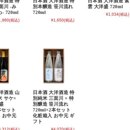
洋酒造 特
日本酒 大洋酒造 特
日本酒 大洋酒造 紫
面川 -み
別本醸造 笹川流れ
雲 大洋盛 720ml
 720ml
720ml
¥1,034
(税込)
1,980
(税込)
¥1,650
(税込)
洋酒造 山
日本酒 大洋酒造 特
 サケ×
別純米 三面川 × 特
盛
別醸造 笹川流れ
2本セット
720ml×2本セット
- お中元
化粧箱入 お中元 ギ
フト
4,312
(税込)
¥4,070
(税込)