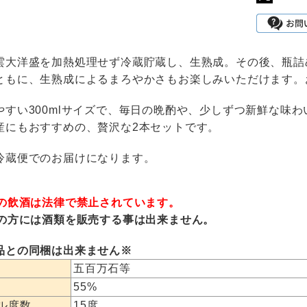
雲大洋盛を加熱処理せず冷蔵貯蔵し、生熟成。その後、瓶詰
ともに、生熟成によるまろやかさもお楽しみいただけます。
やすい300mlサイズで、毎日の晩酌や、少しずつ新鮮な味
産にもおすすめの、贅沢な2本セットです。
冷蔵便でのお届けになります。
満の飲酒は法律で禁止されています。
満の方には酒類を販売する事は出来ません。
品との同梱は出来ません※
五百万石等
55%
ル度数
15度