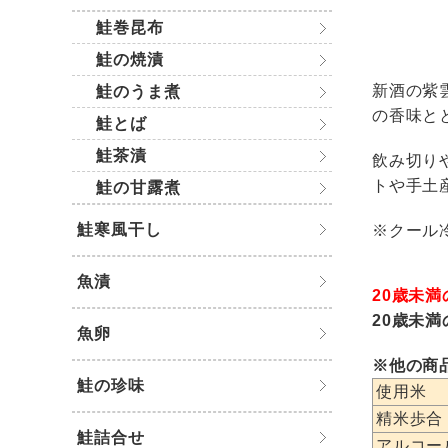
鮭巻昆布
鮭の焼漬
新酒の紫
鮭のうま煮
の香味と
鮭とば
鮭茶漬
飲み切り
トや手土
鮭の甘露煮
鮭寒風干し
※クール
魚漬
20歳未
20歳未
魚卵
※他の商
鮭の珍味
使用米
精米歩合
鮭詰合せ
アルコー