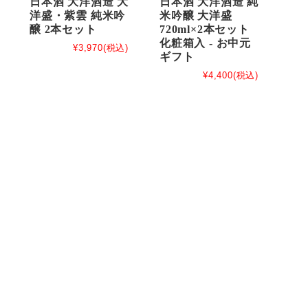
日本酒 大洋酒造 大
日本酒 大洋酒造 純
洋盛・紫雲 純米吟
米吟醸 大洋盛
醸 2本セット
720ml×2本セット
化粧箱入 - お中元
¥3,970
(税込)
ギフト
¥4,400
(税込)