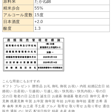
原料米
たかね錦
精米歩合
55%
アルコール度数
15度
日本酒度
+2.0
酸度
1.3
こんな用途にもおすすめ
ギフト プレゼント 贈答品 お礼 御礼 御祝 お祝い 内祝 結婚記念日 結
婚祝い 出産祝い 引越祝い 引越し祝い 快気祝い 快気内祝い 母の日
父の日 敬老の日 記念日 誕生日 お歳暮 御歳暮 敬老の日 御中元 暑中
見舞 残暑見舞 年賀 お年賀 御年賀 年始 お年始 御年始 還暦 古希 喜
寿 傘寿 米寿 お土産 手土産 グルメ 取寄せ 取り寄せ お取り寄せ 通信
販売 通販 のし対応 配送日指定 特産 名産 名物