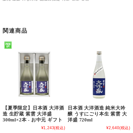
関連商品
【夏季限定】日本酒 大洋酒
日本酒 大洋酒造 純米大吟
造 生貯蔵 紫雲 大洋盛
醸 うすにごり本生 紫雲 大
300ml×2本 - お中元 ギフト
洋盛 720ml
¥1,243
(税込)
¥2,640
(税込)