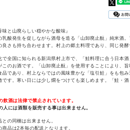
香味と山廃らしい穏やかな酸味』
の乳酸発生を促しながら酒母を造る「山卸廃止酛」純米酒。
の良さも持ち合わせます。村上の郷土料理であり、同じ発酵
化で全国に知られる新潟県村上市で、「鮭料理に合う日本酒
がこのお酒です。「山卸廃止酛」を使用することにより、旨
食品であり、村上ならではの風味豊かな「塩引鮭」をも包み
徴です。寒い日には少し燗をつけても楽しめます。「鮭・酒
満の飲酒は法律で禁止されています。
満の人には酒類を販売する事は出来ません。
品との同梱は出来ません。
の商品は2本毎の配送となります。