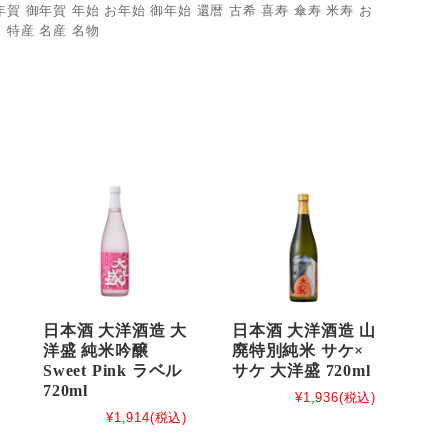
賀 御年賀 年始 お年始 御年始 還暦 古希 喜寿 傘寿 米寿 お
 特産 名産 名物
日本酒 大洋酒造 大
日本酒 大洋酒造 山
洋盛 純米吟醸
廃特別純米 サケ×
Sweet Pink ラベル
サケ 大洋盛 720ml
720ml
¥1,936
(税込)
¥1,914
(税込)