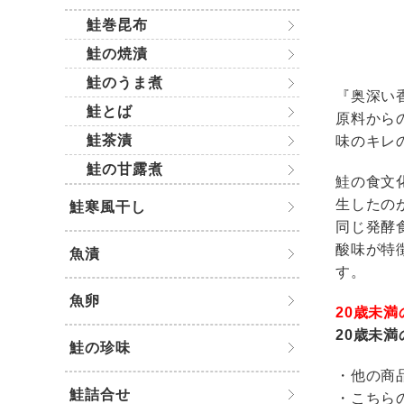
鮭巻昆布
鮭の焼漬
鮭のうま煮
『奥深い
鮭とば
原料から
鮭茶漬
味のキレ
鮭の甘露煮
鮭の食文
生したの
鮭寒風干し
同じ発酵
酸味が特
魚漬
す。
魚卵
20歳未
20歳未
鮭の珍味
・他の商
鮭詰合せ
・こちら