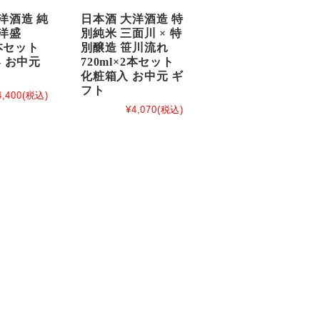
洋酒造 純
日本酒 大洋酒造 特
洋盛
別純米 三面川 × 特
2本セット
別醸造 笹川流れ
- お中元
720ml×2本セット
化粧箱入 お中元 ギ
フト
4,400
(税込)
¥4,070
(税込)