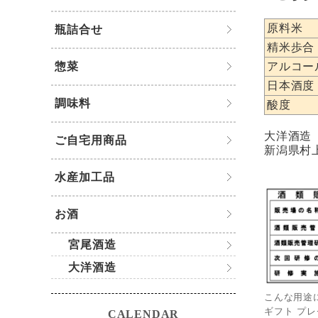
原料米
瓶詰合せ
精米歩合
惣菜
アルコー
日本酒度
調味料
酸度
大洋酒造
ご自宅用商品
新潟県村
水産加工品
お酒
宮尾酒造
大洋酒造
こんな用途
ギフト プレ