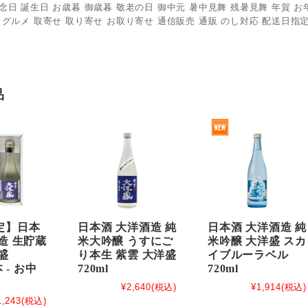
念日 誕生日 お歳暮 御歳暮 敬老の日 御中元 暑中見舞 残暑見舞 年賀 お年
 グルメ 取寄せ 取り寄せ お取り寄せ 通信販売 通販 のし対応 配送日指定
品
定】日本
日本酒 大洋酒造 純
日本酒 大洋酒造 純
造 生貯蔵
米大吟醸 うすにご
米吟醸 大洋盛 スカ
盛
り本生 紫雲 大洋盛
イブルーラベル
本 - お中
720ml
720ml
¥2,640
(税込)
¥1,914
(税込)
1,243
(税込)