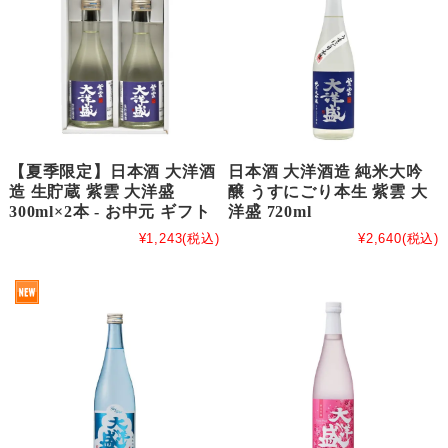
【夏季限定】日本酒 大洋酒
日本酒 大洋酒造 純米大吟
造 生貯蔵 紫雲 大洋盛
醸 うすにごり本生 紫雲 大
300ml×2本 - お中元 ギフト
洋盛 720ml
¥1,243
(税込)
¥2,640
(税込)